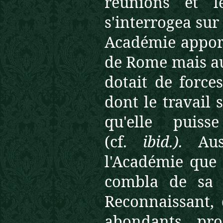
réunions et l
s'interrogea sur 
Académie apport
de Rome mais au 
dotait de force
dont le travail 
qu'elle puiss
(cf.
ibid.).
Au
l'Académie que 
combla de sa b
Reconnaissant, d
abondants, pro