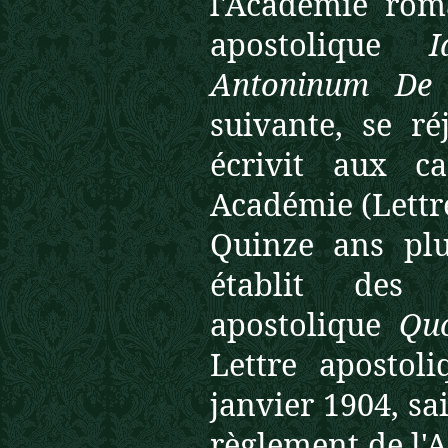
l'Académie rom
apostolique
Antoninum De
suivante, se ré
écrivit aux c
Académie (Lettr
Quinze ans plu
établit des 
apostolique
Qu
Lettre apostol
janvier 1904, sai
règlement de l'