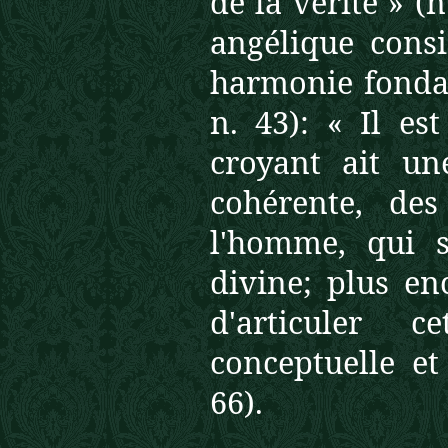
de la vérité » (n
angélique consi
harmonie fondame
n. 43): « Il es
croyant ait un
cohérente, de
l'homme, qui s
divine; plus en
d'articuler 
conceptuelle e
66).