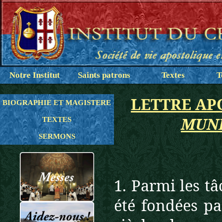
Notre Institut
Saints patrons
Textes
T
LETTRE APO
BIOGRAPHIE ET MAGISTERE
MUN
TEXTES
SERMONS
1. Parmi les t
été fondées pa