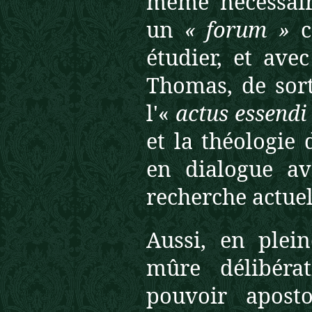
même nécessair
un
« forum »
c
étudier, et ave
Thomas, de sor
l'«
actus essendi
et la théologie
en dialogue av
recherche actuell
Aussi, en plei
mûre délibéra
pouvoir aposto