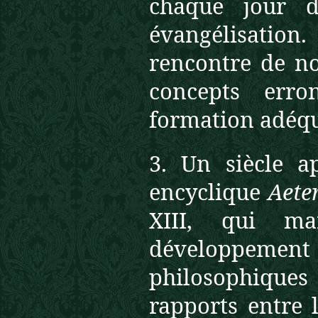
chaque jour d
évangélisatio
rencontre de n
concepts err
formation adéqu
3. Un siècle a
encyclique
Aete
XIII, qui m
développemen
philosophiques 
rapports entre l