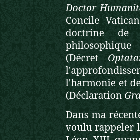
Doctor Humanit
Concile Vatican
doctrine de 
philosophiqu
(Décret
Optata
l'approfondis
l'harmonie et de
(Déclaration
Gra
Dans ma récente
voulu rappeler 
Léon XIII quan