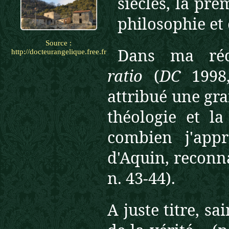
siècles, la pre
philosophie et 
Source :
Dans ma réc
http://docteurangelique.free.fr
ratio
(
DC
1998,
attribué une gr
théologie et la
combien j'app
d'Aquin, reconna
n. 43-44).
A juste titre, s