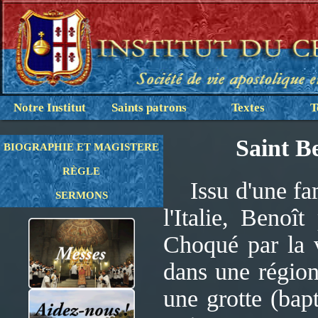
Notre Institut
Saints patrons
Textes
T
Saint B
BIOGRAPHIE ET MAGISTERE
RÈGLE
Issu d'une fami
SERMONS
l'Italie, Benoî
Choqué par la v
dans une région
une grotte (bapt