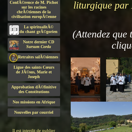
liturgique pa
ConfÃ©rence de M. Pichot
sur les racines
chrÃ©tiennes de la
civilisation europÃ©enne
La spiritualitÃ©
(Attendez que 
du chant grÃ©gorien
Notre dernier CD
cliqu
Sursum Corda
Retraites salÃ©siennes
Ligue des saints Cœurs
de JÃ©sus, Marie et
Joseph
Approbation dÃ©finitive
des Constitutions
Nos missions en Afrique
Nouvelles par courriel
Il est interdit de publier