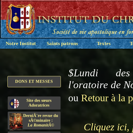
Notre Institut
Saints patrons
Textes
T
$Lundi des R
l'oratoire de 
DONS ET MESSES
ou
Retour à la 
Site des sœurs
Adoratrices
DerniÃ¨re revue du
sÃ©minaire :
Cliquez ici,
La RomanitÃ©