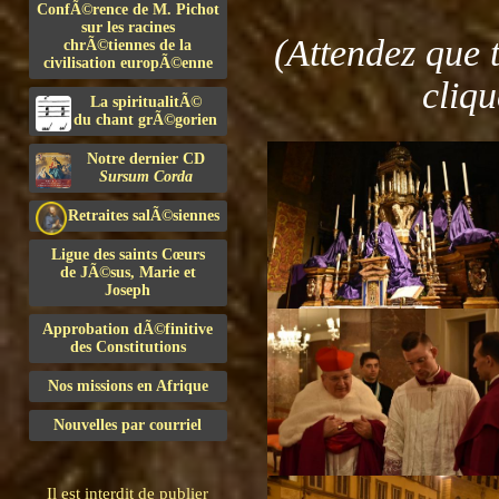
ConfÃ©rence de M. Pichot
sur les racines
(Attendez que 
chrÃ©tiennes de la
civilisation europÃ©enne
cliqu
La spiritualitÃ©
du chant grÃ©gorien
Notre dernier CD
Sursum Corda
Retraites salÃ©siennes
Ligue des saints Cœurs
de JÃ©sus, Marie et
Joseph
Approbation dÃ©finitive
des Constitutions
Nos missions en Afrique
Nouvelles par courriel
Il est interdit de publier