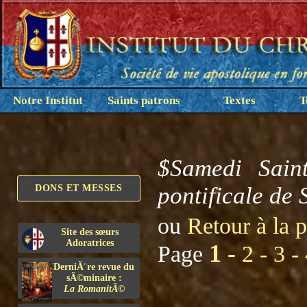
Notre Institut
Saints patrons
Textes
T
$Samedi Saint
pontificale de 
DONS ET MESSES
ou
Retour à la 
Site des sœurs
Adoratrices
1 -
Page
2 -
3 -
DerniÃ¨re revue du
sÃ©minaire :
La RomanitÃ©