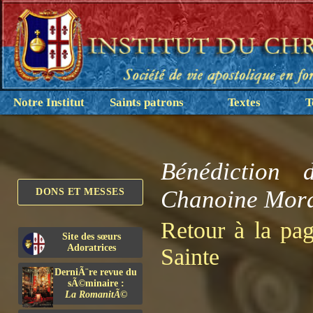
Notre Institut
Saints patrons
Textes
T
Bénédiction
Chanoine Mora
DONS ET MESSES
Retour à la pa
Site des sœurs
Adoratrices
Sainte
DerniÃ¨re revue du
sÃ©minaire :
La RomanitÃ©