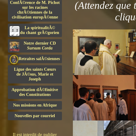
(Attendez que 
ConfÃ©rence de M. Pichot
sur les racines
chrÃ©tiennes de la
cliqu
civilisation europÃ©enne
La spiritualitÃ©
du chant grÃ©gorien
Notre dernier CD
Sursum Corda
Retraites salÃ©siennes
Ligue des saints Cœurs
de JÃ©sus, Marie et
Joseph
Approbation dÃ©finitive
des Constitutions
Nos missions en Afrique
Nouvelles par courriel
Il est interdit de publier