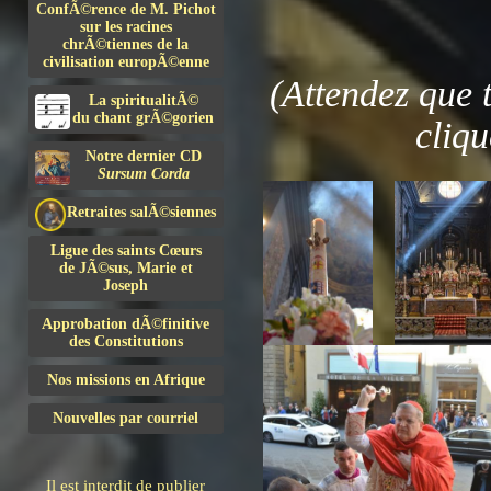
ConfÃ©rence de M. Pichot
sur les racines
chrÃ©tiennes de la
civilisation europÃ©enne
(Attendez que 
La spiritualitÃ©
du chant grÃ©gorien
cliqu
Notre dernier CD
Sursum Corda
Retraites salÃ©siennes
Ligue des saints Cœurs
de JÃ©sus, Marie et
Joseph
Approbation dÃ©finitive
des Constitutions
Nos missions en Afrique
Nouvelles par courriel
Il est interdit de publier