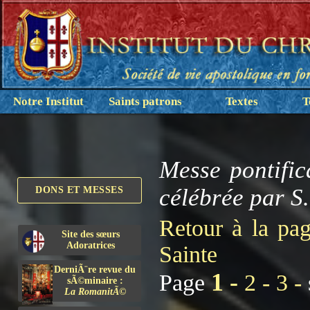
Notre Institut
Saints patrons
Textes
T
Messe pontifi
célébrée par S.
DONS ET MESSES
Retour à la pa
Site des sœurs
Adoratrices
Sainte
DerniÃ¨re revue du
1 -
Page
2 -
3 -
sÃ©minaire :
La RomanitÃ©