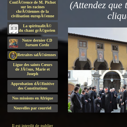
(Attendez que 
ConfÃ©rence de M. Pichot
sur les racines
chrÃ©tiennes de la
cliqu
civilisation europÃ©enne
La spiritualitÃ©
du chant grÃ©gorien
Notre dernier CD
Sursum Corda
Retraites salÃ©siennes
Ligue des saints Cœurs
de JÃ©sus, Marie et
Joseph
Approbation dÃ©finitive
des Constitutions
Nos missions en Afrique
Nouvelles par courriel
Il est interdit de publier