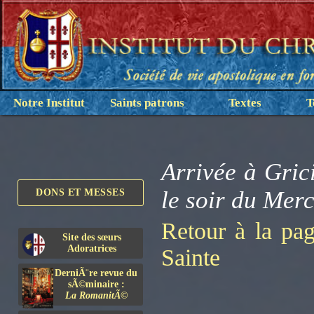
Notre Institut
Saints patrons
Textes
T
Arrivée à Gric
le soir du Merc
DONS ET MESSES
Retour à la pa
Site des sœurs
Adoratrices
Sainte
DerniÃ¨re revue du
sÃ©minaire :
La RomanitÃ©