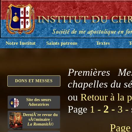
Notre Institut
Saints patrons
Textes
T
Premières Me
chapelles du sé
DONS ET MESSES
ou
Retour à la 
Site des sœurs
Adoratrices
2 -
Page
1 -
3 -
DerniÃ¨re revue du
sÃ©minaire :
La RomanitÃ©
Page