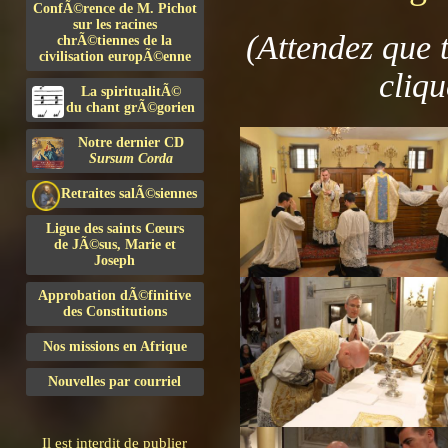
ConfÃ©rence de M. Pichot
sur les racines
(Attendez que 
chrÃ©tiennes de la
civilisation europÃ©enne
cliqu
La spiritualitÃ©
du chant grÃ©gorien
Notre dernier CD
Sursum Corda
Retraites salÃ©siennes
Ligue des saints Cœurs
de JÃ©sus, Marie et
Joseph
Approbation dÃ©finitive
des Constitutions
Nos missions en Afrique
Nouvelles par courriel
Il est interdit de publier