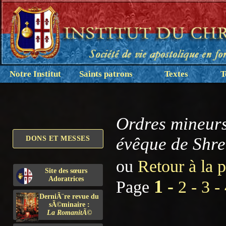
Notre Institut
Saints patrons
Textes
T
Ordres mineurs
évêque de Shrew
DONS ET MESSES
ou
Retour à la 
Site des sœurs
Adoratrices
1 -
Page
2 -
3 -
DerniÃ¨re revue du
sÃ©minaire :
La RomanitÃ©