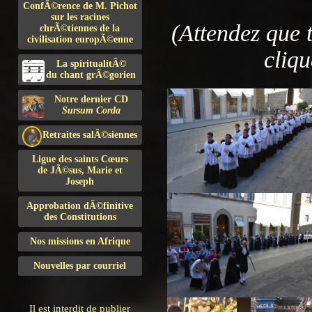
ConfÃ©rence de M. Pichot
sur les racines
(Attendez que 
chrÃ©tiennes de la
civilisation europÃ©enne
cliqu
La spiritualitÃ©
du chant grÃ©gorien
Notre dernier CD
Sursum Corda
Retraites salÃ©siennes
Ligue des saints Cœurs
de JÃ©sus, Marie et
Joseph
Approbation dÃ©finitive
des Constitutions
Nos missions en Afrique
Nouvelles par courriel
Il est interdit de publier