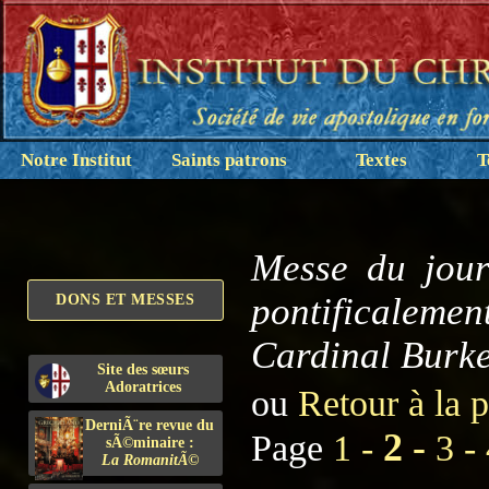
Notre Institut
Saints patrons
Textes
T
Messe du jour
pontificalem
DONS ET MESSES
Cardinal Burk
Site des sœurs
Adoratrices
ou
Retour à la 
DerniÃ¨re revue du
2 -
Page
1 -
3 -
sÃ©minaire :
La RomanitÃ©