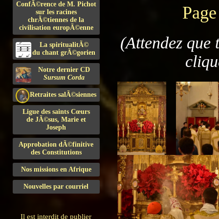
ConfÃ©rence de M. Pichot
Page
sur les racines
chrÃ©tiennes de la
civilisation europÃ©enne
(Attendez que 
La spiritualitÃ©
du chant grÃ©gorien
cliqu
Notre dernier CD
Sursum Corda
Retraites salÃ©siennes
Ligue des saints Cœurs
de JÃ©sus, Marie et
Joseph
Approbation dÃ©finitive
des Constitutions
Nos missions en Afrique
Nouvelles par courriel
Il est interdit de publier