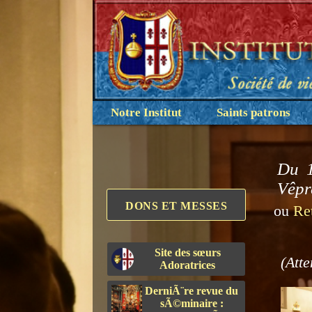
Notre Institut
Saints patrons
Du 1
Vêpr
DONS ET MESSES
ou
Re
Site des sœurs
(Atte
Adoratrices
DerniÃ¨re revue du
sÃ©minaire :