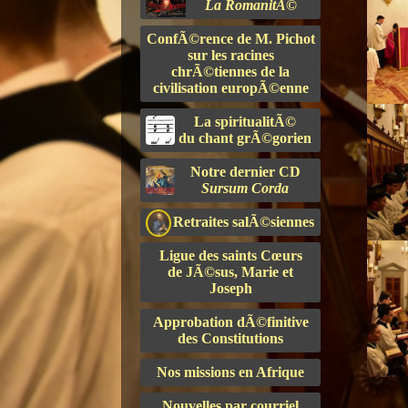
La RomanitÃ©
ConfÃ©rence de M. Pichot
sur les racines
chrÃ©tiennes de la
civilisation europÃ©enne
La spiritualitÃ©
du chant grÃ©gorien
Notre dernier CD
Sursum Corda
Retraites salÃ©siennes
Ligue des saints Cœurs
de JÃ©sus, Marie et
Joseph
Approbation dÃ©finitive
des Constitutions
Nos missions en Afrique
Nouvelles par courriel