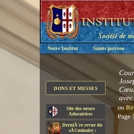
Notre Institut
Saints patrons
Cour
Jose
Cœur
DONS ET MESSES
avec 
ou
Re
Site des sœurs
Adoratrices
Page
DerniÃ¨re revue du
sÃ©minaire :