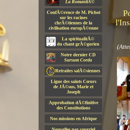
La RomanitÃ©
Po
ConfÃ©rence de M. Pichot
sur les racines
l'In
chrÃ©tiennes de la
civilisation europÃ©enne
La spiritualitÃ©
du chant grÃ©gorien
(Atte
Notre dernier CD
Sursum Corda
Retraites salÃ©siennes
Ligue des saints Cœurs
de JÃ©sus, Marie et
Joseph
Approbation dÃ©finitive
des Constitutions
Nos missions en Afrique
Nouvelles par courriel