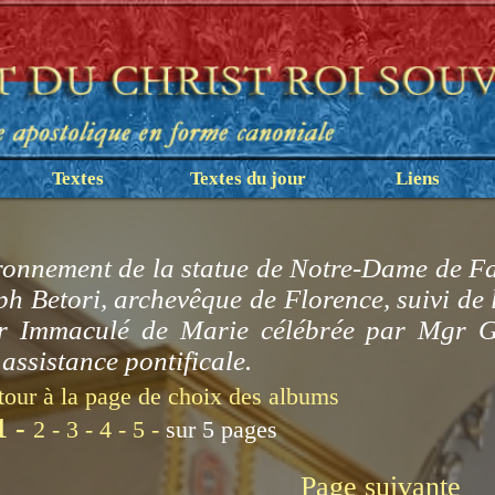
Textes
Textes du jour
Liens
onnement de la statue de Notre-Dame de Fat
ph Betori, archevêque de Florence, suivi de 
 Immaculé de Marie célébrée par Mgr Gi
assistance pontificale.
tour à la page de choix des albums
1 -
2 -
3 -
4 -
5 -
sur 5 pages
Page suivante