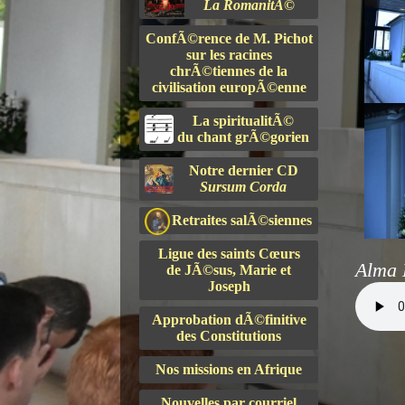
La RomanitÃ©
ConfÃ©rence de M. Pichot
sur les racines
chrÃ©tiennes de la
civilisation europÃ©enne
La spiritualitÃ©
du chant grÃ©gorien
Notre dernier CD
Sursum Corda
Retraites salÃ©siennes
Ligue des saints Cœurs
Alma 
de JÃ©sus, Marie et
Joseph
Approbation dÃ©finitive
des Constitutions
Nos missions en Afrique
Nouvelles par courriel