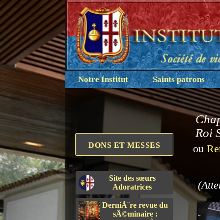
Notre Institut
Saints patrons
Chap
Roi 
DONS ET MESSES
ou
Re
Site des sœurs
(Atte
Adoratrices
DerniÃ¨re revue du
sÃ©minaire :