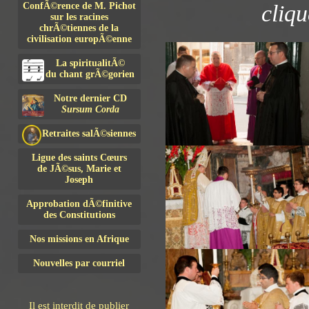
ConfÃ©rence de M. Pichot
cliqu
sur les racines
chrÃ©tiennes de la
civilisation europÃ©enne
La spiritualitÃ©
du chant grÃ©gorien
Notre dernier CD
Sursum Corda
Retraites salÃ©siennes
Ligue des saints Cœurs
de JÃ©sus, Marie et
Joseph
Approbation dÃ©finitive
des Constitutions
Nos missions en Afrique
Nouvelles par courriel
Il est interdit de publier