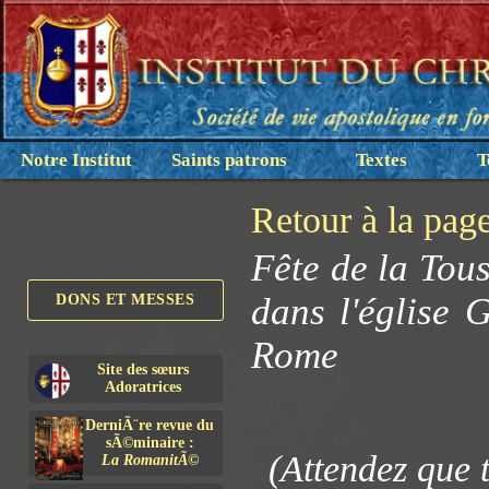
Notre Institut
Saints patrons
Textes
T
Retour à la pag
Fête de la Tous
dans l'église
DONS ET MESSES
Rome
Site des sœurs
Adoratrices
DerniÃ¨re revue du
sÃ©minaire :
(Attendez que 
La RomanitÃ©