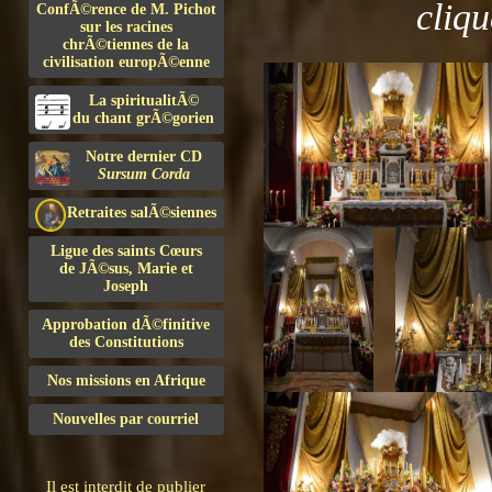
cliqu
ConfÃ©rence de M. Pichot
sur les racines
chrÃ©tiennes de la
civilisation europÃ©enne
La spiritualitÃ©
du chant grÃ©gorien
Notre dernier CD
Sursum Corda
Retraites salÃ©siennes
Ligue des saints Cœurs
de JÃ©sus, Marie et
Joseph
Approbation dÃ©finitive
des Constitutions
Nos missions en Afrique
Nouvelles par courriel
Il est interdit de publier