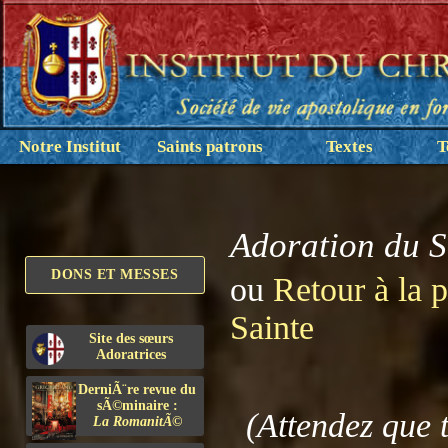
Notre Institut
Saints patrons
Textes
T
Adoration du S
DONS ET MESSES
ou
Retour à la 
Sainte
Site des sœurs
Adoratrices
DerniÃ¨re revue du
sÃ©minaire :
(Attendez que 
La RomanitÃ©