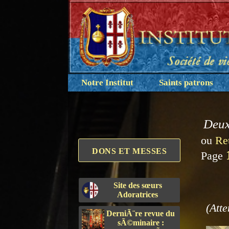
Notre Institut
Saints patrons
Deux
ou
Re
DONS ET MESSES
Page
Site des sœurs
Adoratrices
(Atte
DerniÃ¨re revue du
sÃ©minaire :