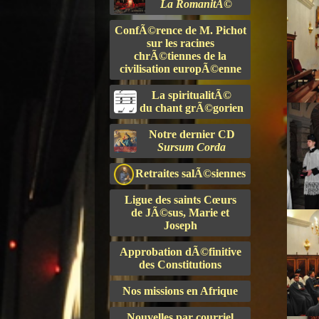
La RomanitÃ©
ConfÃ©rence de M. Pichot
sur les racines
chrÃ©tiennes de la
civilisation europÃ©enne
La spiritualitÃ©
du chant grÃ©gorien
Notre dernier CD
Sursum Corda
Retraites salÃ©siennes
Ligue des saints Cœurs
de JÃ©sus, Marie et
Joseph
Approbation dÃ©finitive
des Constitutions
Nos missions en Afrique
Nouvelles par courriel