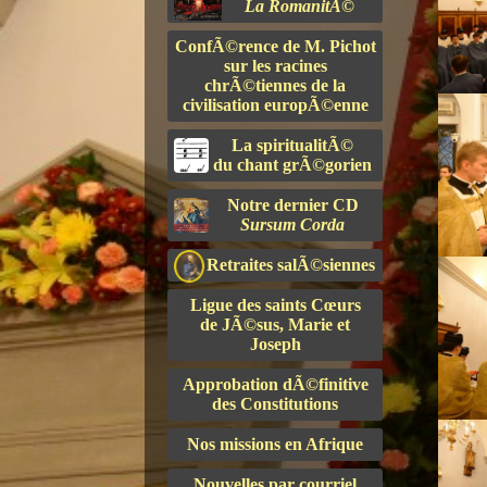
La RomanitÃ©
ConfÃ©rence de M. Pichot
sur les racines
chrÃ©tiennes de la
civilisation europÃ©enne
La spiritualitÃ©
du chant grÃ©gorien
Notre dernier CD
Sursum Corda
Retraites salÃ©siennes
Ligue des saints Cœurs
de JÃ©sus, Marie et
Joseph
Approbation dÃ©finitive
des Constitutions
Nos missions en Afrique
Nouvelles par courriel