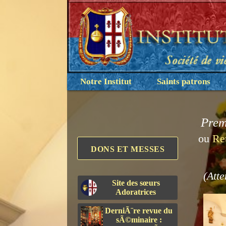
Notre Institut
Saints patrons
Prem
ou
Re
DONS ET MESSES
(Atte
Site des sœurs
Adoratrices
DerniÃ¨re revue du
sÃ©minaire :