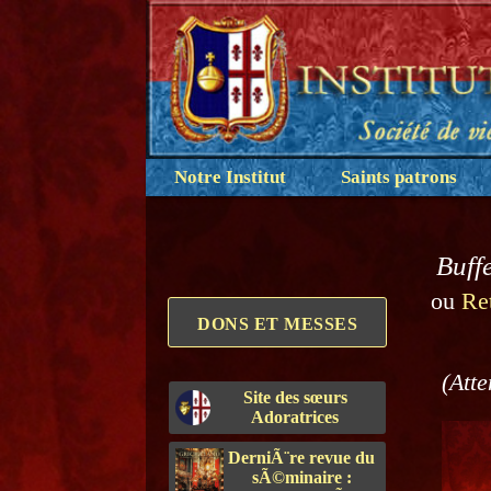
Notre Institut
Saints patrons
Buffe
ou
Re
DONS ET MESSES
(Atte
Site des sœurs
Adoratrices
DerniÃ¨re revue du
sÃ©minaire :