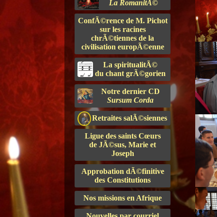
La RomanitÃ©
ConfÃ©rence de M. Pichot
sur les racines
chrÃ©tiennes de la
civilisation europÃ©enne
La spiritualitÃ©
du chant grÃ©gorien
Notre dernier CD
Sursum Corda
Retraites salÃ©siennes
Ligue des saints Cœurs
de JÃ©sus, Marie et
Joseph
Approbation dÃ©finitive
des Constitutions
Nos missions en Afrique
Nouvelles par courriel