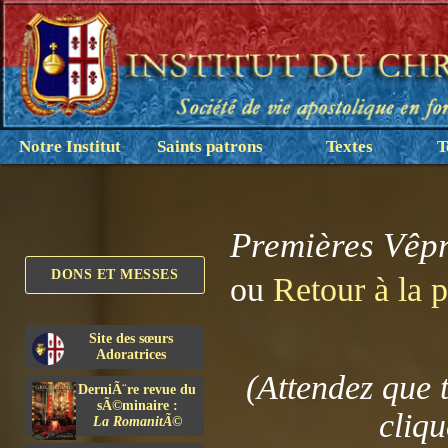
Notre Institut
Saints patrons
Textes
T
Premières Vêpr
DONS ET MESSES
ou
Retour à la 
Site des sœurs
Adoratrices
(Attendez que 
DerniÃ¨re revue du
sÃ©minaire :
cliqu
La RomanitÃ©