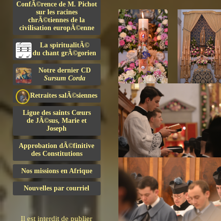
ConfÃ©rence de M. Pichot
sur les racines
chrÃ©tiennes de la
civilisation europÃ©enne
La spiritualitÃ©
du chant grÃ©gorien
Notre dernier CD
Sursum Corda
Retraites salÃ©siennes
Ligue des saints Cœurs
de JÃ©sus, Marie et
Joseph
Approbation dÃ©finitive
des Constitutions
Nos missions en Afrique
Nouvelles par courriel
Il est interdit de publier