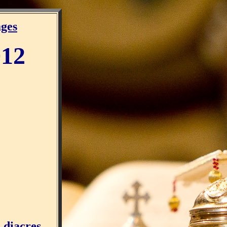
ges
012
 diacres