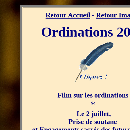
Retour Accueil
-
Retour Ima
Ordinations 2
Film sur les ordinations
*
Le 2 juillet,
Prise de soutane
et Engagements sacrés des futurs