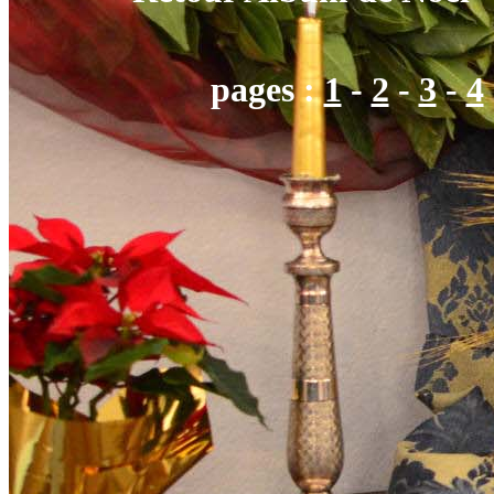
pages :
1
-
2
-
3
-
4