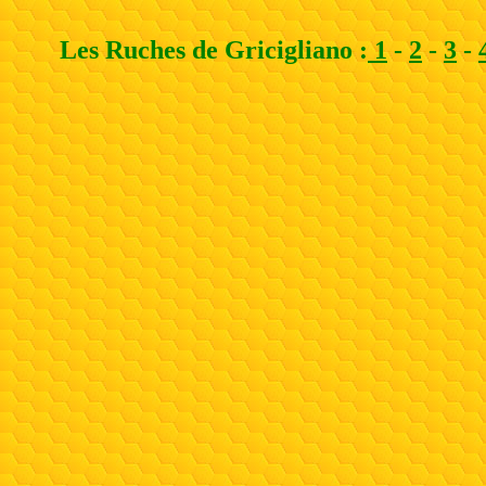
Les Ruches de Gricigliano :
1
-
2
-
3
-