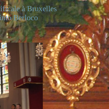
ficale à Bruxelles
into Berloco