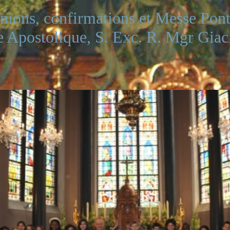
ons, confirmations et Messe Ponti
e Apostolique, S. Exc. R. Mgr Giac