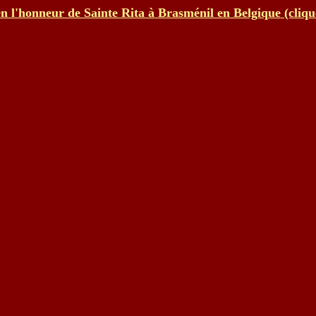
n l'honneur de Sainte Rita à Brasménil en Belgique
(cliq