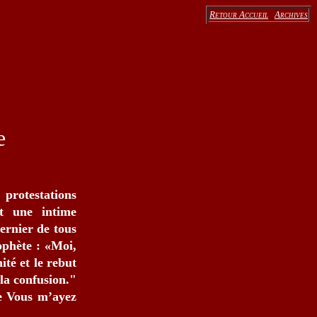
Retour Accueil
Archives
e
protestations
t une intime
dernier de tous
rophète : «Moi,
té et le rebut
 la confusion."
e Vous m’ayez