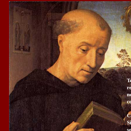
T
r
n
c
C
S
s