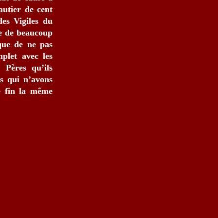
autier de cent
des Vigiles du
ve de beaucoup
que de ne pas
plet avec les
 Pères qu’ils
us qui n’avons
e fin la même