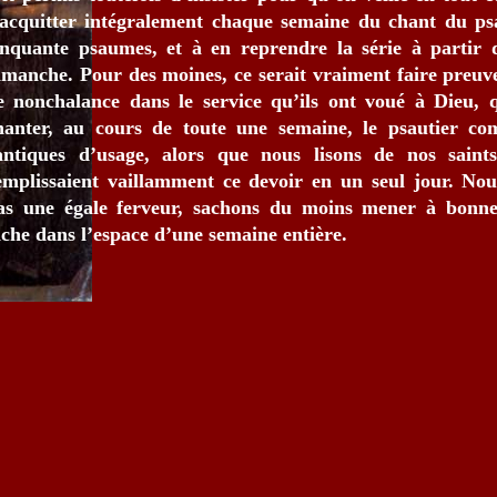
’acquitter intégralement chaque semaine du chant du ps
inquante psaumes, et à en reprendre la série à partir 
imanche. Pour des moines, ce serait vraiment faire preu
e nonchalance dans le service qu’ils ont voué à Dieu, 
hanter, au cours de toute une semaine, le psautier com
antiques d’usage, alors que nous lisons de nos saints
emplissaient vaillamment ce devoir en un seul jour. No
as une égale ferveur, sachons du moins mener à bonn
âche dans l’espace d’une semaine entière.