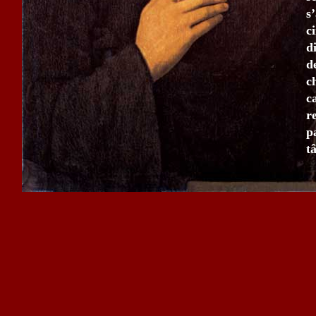
s
c
d
d
c
c
r
p
t