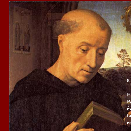
8
E
P
é
f
e