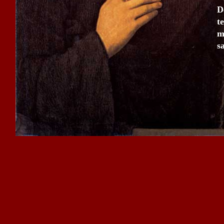
D
t
m
s