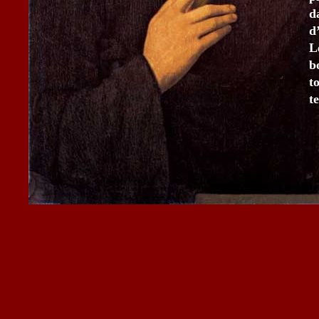
d
d
L
b
t
t