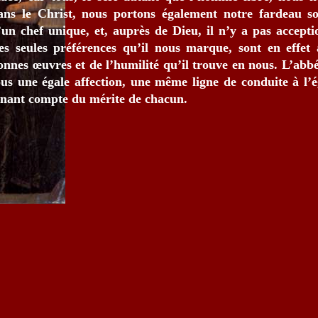
ans le Christ, nous portons également notre fardeau so
’un chef unique, et, auprès de Dieu, il n’y a pas accept
es seules préférences qu’il nous marque, sont en effet
onnes œuvres et de l’humilité qu’il trouve en nous. L’ab
ous une égale affection, une même ligne de conduite à l’
enant compte du mérite de chacun.