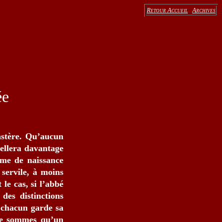
Retour Accueil
Archives
ée
astère. Qu’aucun
cellera davantage
mme de naissance
 servile, à moins
 le cas, si l’abbé
 des distinctions
e chacun garde sa
 ne sommes qu’un