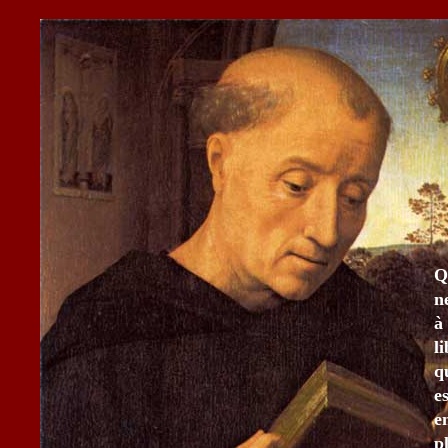
Q
n
à
l
q
e
e
p