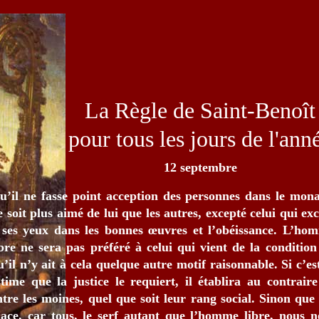
La Règle de Saint-Benoît
pour tous les jours de l'ann
12 septembre
u’il ne fasse point acception des personnes dans le mon
e soit plus aimé de lui que les autres, excepté celui qui ex
 ses yeux dans les bonnes œuvres et l’obéissance. L’ho
ibre ne sera pas préféré à celui qui vient de la condition
u’il n’y ait à cela quelque autre motif raisonnable. Si c’est
stime que la justice le requiert, il établira au contraire
ntre les moines, quel que soit leur rang social. Sinon qu
lace, car tous, le serf autant que l’homme libre, nous