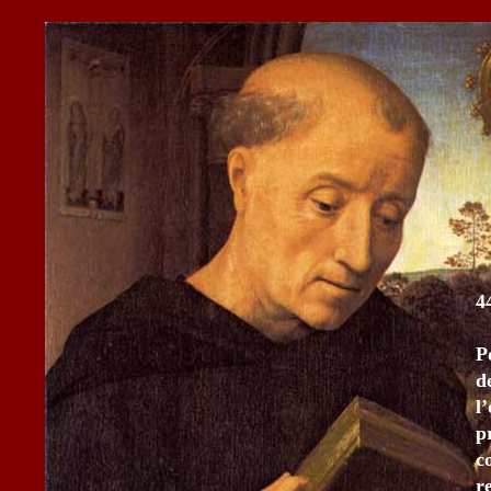
4
P
d
l
p
c
r