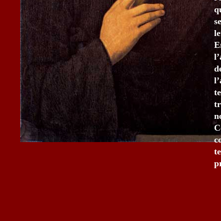
qu
s
l
E
l
d
l
t
t
n
C
c
t
p