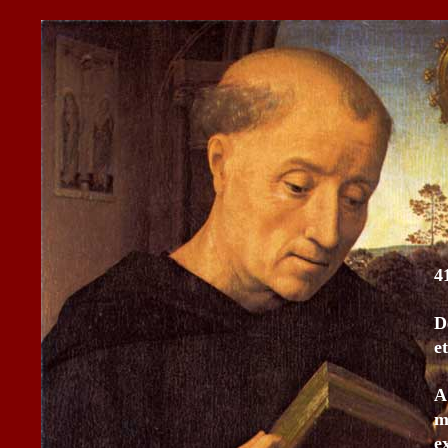
4
D
e
A
m
e