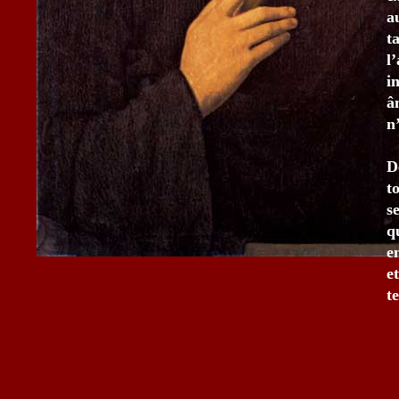
a
t
l
i
â
n
D
t
s
q
e
e
t