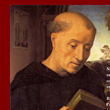
N
r
c
r
I
l