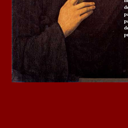
i
d
p
p
d
p