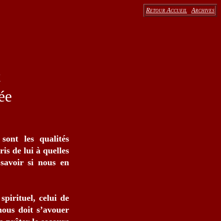
Retour Accueil
Archives
t
ée
sont les qualités
is de lui à quelles
savoir si nous en
pirituel, celui de
nous doit s’avouer