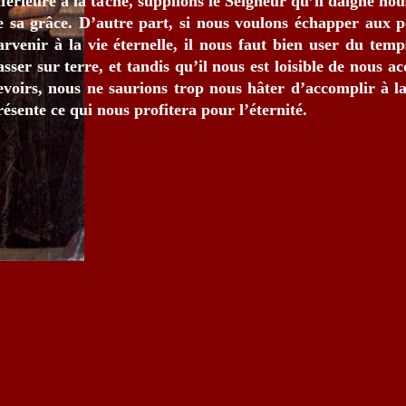
nférieure à la tâche, supplions le Seigneur qu’il daigne nou
e sa grâce. D’autre part, si nous voulons échapper aux pe
arvenir à la vie éternelle, il nous faut bien user du temp
asser sur terre, et tandis qu’il nous est loisible de nous ac
evoirs, nous ne saurions trop nous hâter d’accomplir à la
résente ce qui nous profitera pour l’éternité.