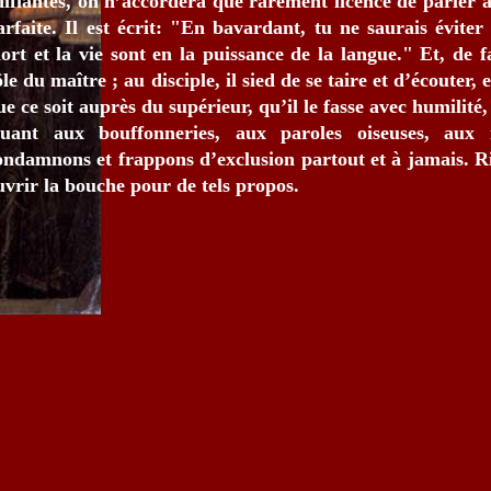
difiantes, on n’accordera que rarement licence de parler à
arfaite. Il est écrit: "En bavardant, tu ne saurais éviter
ort et la vie sont en la puissance de la langue." Et, de fai
ôle du maître ; au disciple, il sied de se taire et d’écouter, 
ue ce soit auprès du supérieur, qu’il le fasse avec humilité,
uant aux bouffonneries, aux paroles oiseuses, aux 
ondamnons et frappons d’exclusion partout et à jamais. Ri
uvrir la bouche pour de tels propos.