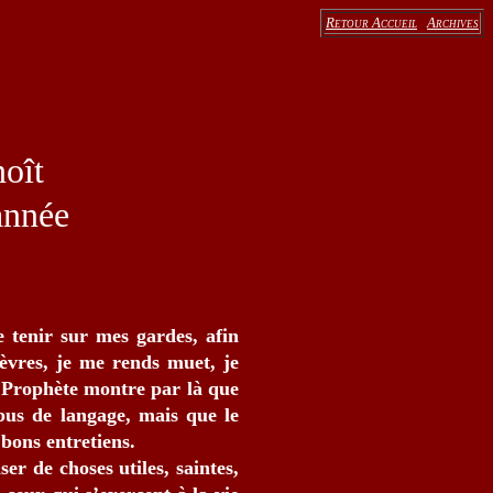
Retour Accueil
Archives
oît
'année
e tenir sur mes gardes, afin
lèvres, je me rends muet, je
 Prophète montre par là que
bus de langage, mais que le
 bons entretiens.
er de choses utiles, saintes,