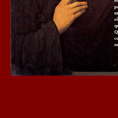
é
p
m
r
q
Q
c
o