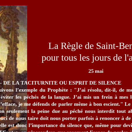
La Règle de Saint-Ben
pour tous les jours de l
25
mai
 - DE LA TACITURNITE OU ESPRIT DE SILENCE
uivons l’exemple du Prophète : "J’ai résolu, dit-il, de m
’éviter les péchés de la langue. J’ai mis un frein à mes 
’efface, je me défends de parler même à bon escient." Le
on seulement la peine due au péché nous interdit tout a
ouci de nous taire doit nous porter parfois à renoncer à de
elle est donc l’importance du silence que, même pour devis