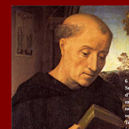
6
S
d
m
n
s
T