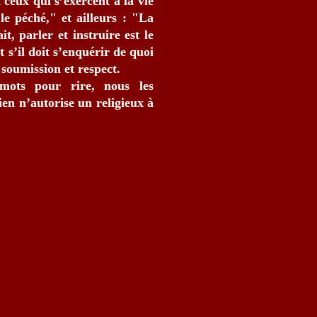
 ceux qui s’exercent à la vie
 le péché," et ailleurs : "La
t, parler et instruire est le
et s’il doit s’enquérir de quoi
 soumission et respect.
mots pour rire, nous les
en n’autorise un religieux à