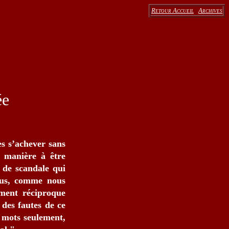
Retour Accueil
Archives
ée
es s’achever sans
e manière à être
 de scandale qui
ous, comme nous
ement réciproque
 des fautes de ce
s mots seulement,