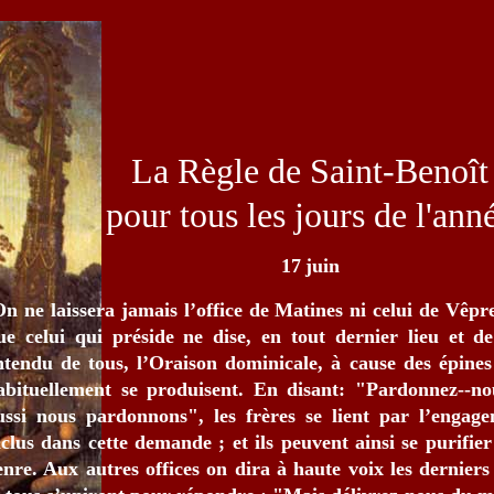
La Règle de Saint-Benoît
pour tous les jours de l'ann
17
juin
n ne laissera jamais l’office de Matines ni celui de Vêpr
ue celui qui préside ne dise, en tout dernier lieu et d
ntendu de tous, l’Oraison dominicale, à cause des épines
abituellement se produisent. En disant: "Pardonnez--n
ussi nous pardonnons", les frères se lient par l’engag
nclus dans cette demande ; et ils peuvent ainsi se purifier
enre. Aux autres offices on dira à haute voix les dernier