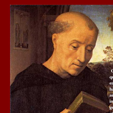
O
q
e
h
a
i
g