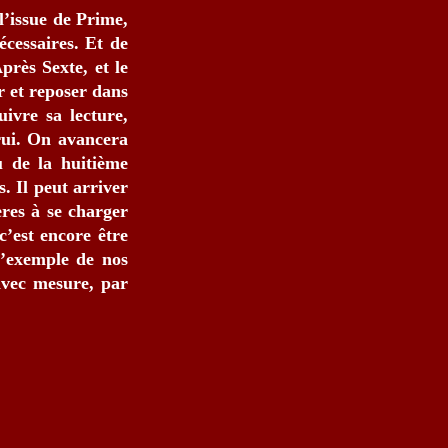
l’issue de Prime,
cessaires. Et de
près Sexte, et le
ir et reposer dans
uivre sa lecture,
trui. On avancera
u de la huitième
. Il peut arriver
ères à se charger
c’est encore être
l’exemple de nos
 avec mesure, par