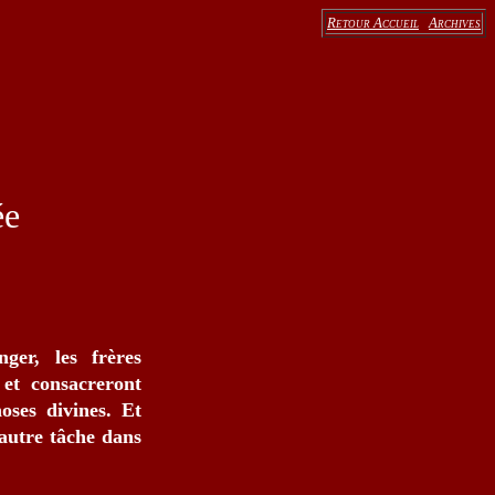
Retour Accueil
Archives
ée
ger, les frères
et consacreront
oses divines. Et
’autre tâche dans