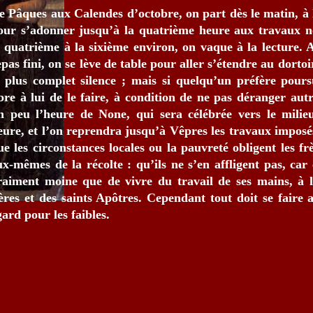
e Pâques aux Calendes d’octobre, on part dès le matin, à 
our s’adonner jusqu’à la quatrième heure aux travaux né
a quatrième à la sixième environ, on vaque à la lecture. A
epas fini, on se lève de table pour aller s’étendre au dorto
e plus complet silence ; mais si quelqu’un préfère pours
ibre à lui de le faire, à condition de ne pas déranger au
n peu l’heure de None, qui sera célébrée vers le milie
eure, et l’on reprendra jusqu’à Vêpres les travaux imposés
ue les circonstances locales ou la pauvreté obligent les fr
ux-mêmes de la récolte : qu’ils ne s’en affligent pas, car 
raiment moine que de vivre du travail de ses mains, à 
ères et des saints Apôtres. Cependant tout doit se faire
gard pour les faibles.