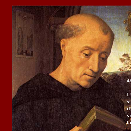
4
L
s
d
v
l