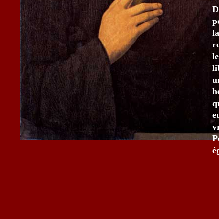
D
p
l
r
l
l
u
h
q
e
v
P
é