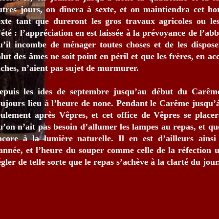
utres jours, on dînera à sexte, et on maintiendra cet ho
exte tant que dureront les gros travaux agricoles ou les
’été : l’appréciation en est laissée à la prévoyance de l’abb
u’il incombe de ménager toutes choses et de les dispose
alut des âmes ne soit point en péril et que les frères, en a
âches, n’aient pas sujet de murmurer.
epuis les ides de septembre jusqu’au début du Carême
oujours lieu à l’heure de none. Pendant le Carême jusqu’
eulement après Vêpres, et cet office de Vêpres se placer
u’on n’ait pas besoin d’allumer les lampes au repas, et qu
ncore à la lumière naturelle. Il en est d’ailleurs ainsi
’année, et l’heure du souper comme celle de la réfection 
égler de telle sorte que le repas s’achève à la clarté du jour