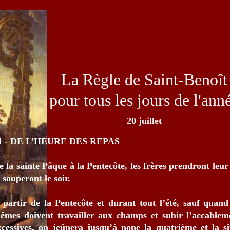
La Règle de Saint-Benoît
pour tous les jours de l'ann
20 juillet
1 - DE L’HEURE DES REPAS
e la sainte Pâque à la Pentecôte, les frères prendront leur 
t souperont le soir.
 partir de la Pentecôte et durant tout l’été, sauf quand
êmes doivent travailler aux champs et subir l’accablem
xcessives, on jeûnera jusqu’à none la quatrième et la si