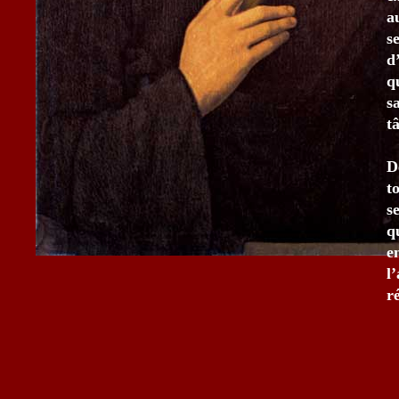
a
s
d
q
s
t
D
t
s
q
e
l
r