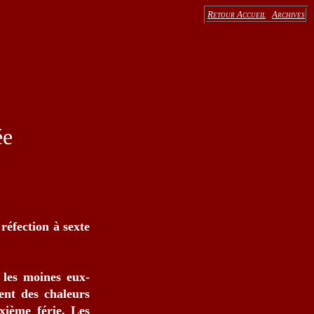
Retour Accueil
Archives
ée
réfection à sexte
 les moines eux-
ent des chaleurs
xième férie. Les