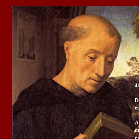
4
D
e
A
m
e