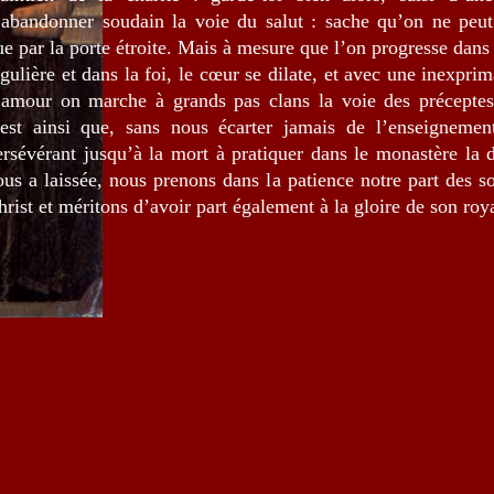
’abandonner soudain la voie du salut : sache qu’on ne peut
ue par la porte étroite. Mais à mesure que l’on progresse dans
égulière et dans la foi, le cœur se dilate, et avec une inexpri
’amour on marche à grands pas clans la voie des préceptes
’est ainsi que, sans nous écarter jamais de l’enseignemen
ersévérant jusqu’à la mort à pratiquer dans le monastère la d
ous a laissée, nous prenons dans la patience notre part des s
hrist et méritons d’avoir part également à la gloire de son r