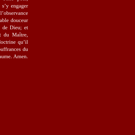
 s’y engager
 l’observance
mable douceur
 de Dieu; et
t du Maître,
octrine qu’il
ouffrances du
oyaume. Amen.