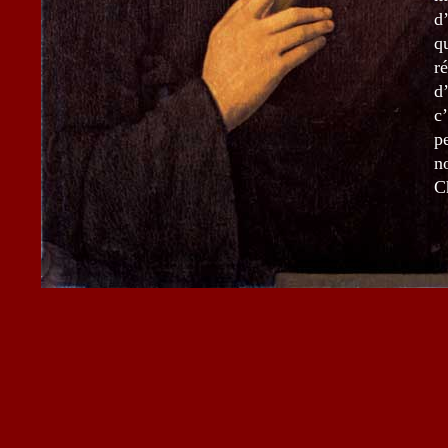
d
q
r
d
c
p
n
C