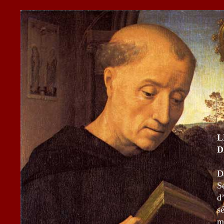
L
D
D
S
d
s
m