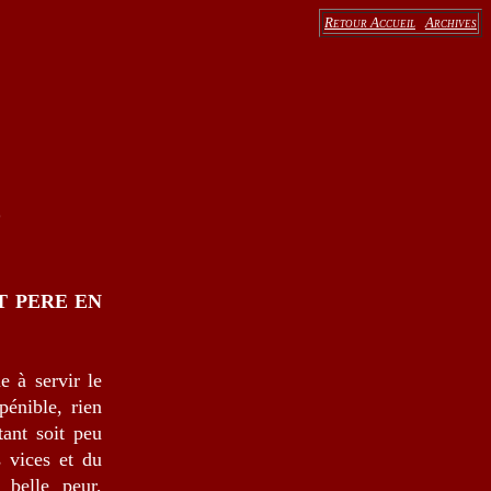
Retour Accueil
Archives
e
T PERE EN
e à servir le
pénible, rien
tant soit peu
s vices et du
 belle peur,