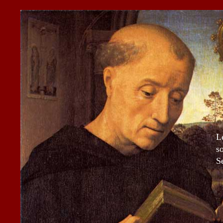
L
s
Se