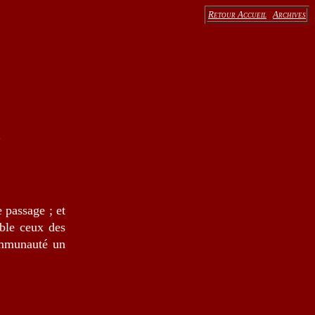
Retour Accueil
Archives
e
 passage ; et
able ceux des
communauté un