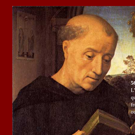
5
L
q
f
o