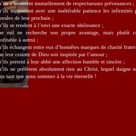
u’ils s’honorent mutuellement de respectueuses prévenances ;
u’ils supportent avec une inaltérable patience les infirmités
orales de leur prochain ;
u’ils se rendent à l’envi une exacte obéissance ;
ue nul ne recherche son propre avantage, mais plutôt c
ofitable à autrui ;
u’ils échangent entre eux d’honnêtes marques de charité frater
ue leur crainte de Dieu soit inspirée par l’amour ;
u’ils portent à leur abbé une affection humble et sincère ;
u’ils ne préfèrent absolument rien au Christ, lequel daigne 
ous tant que nous sommes à la vie éternelle !