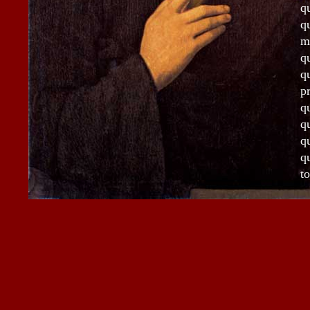
q
q
m
q
q
pr
q
q
q
q
t