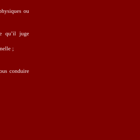
 physiques ou
e qu’il juge
nelle ;
nous conduire