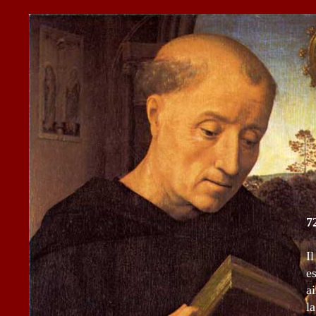
7
I
e
a
la