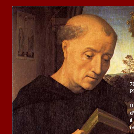
7
P
I
d
à
r