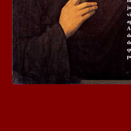
m
j
v
a
A
d
d
q
p