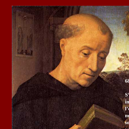
6
S
i
l
m
s