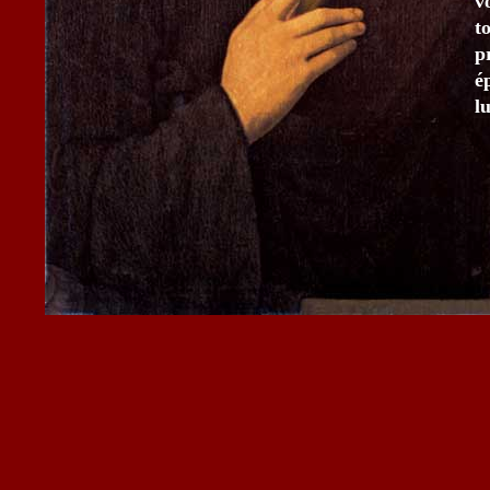
v
t
p
é
l