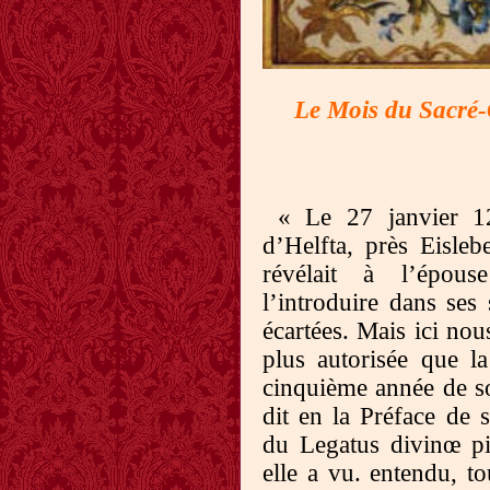
Le Mois du Sacré
« Le 27 janvier 1
d’Helfta, près Eisle
révélait à l’épous
l’introduire dans ses 
écartées. Mais ici nou
plus autorisée que la
cinquième année de son
dit en la Préface de s
du Legatus divinœ pie
elle a vu. entendu, to