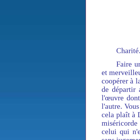
Charité
Faire u
et merveille
coopérer à l
de départir 
l'œuvre dont
l'autre. Vou
cela plaît à 
miséricorde 
celui qui n'