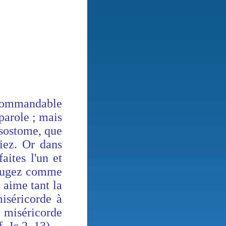
ecommandable
parole ; mais
ysostome, que
viez. Or dans
aites l'un et
: jugez comme
i aime tant la
miséricorde à
, miséricorde