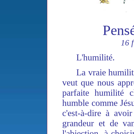
Pens
16 
L'humilité.
La vraie humili
veut que nous appre
parfaite humilité c
humble comme Jésus-C
c'est-à-dire à avoi
grandeur et de van
l'abjection, à chois