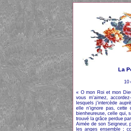
La P
10
« O mon Roi et mon Dieu,
vous m’aimez, accordez
lesquels j’intercède aupr
elle n’ignore pas, cette 
bienheureuse, celle qui, 
trouvé la grâce perdue par 
Aimée de son Seigneur, p
les anges ensemble ; co