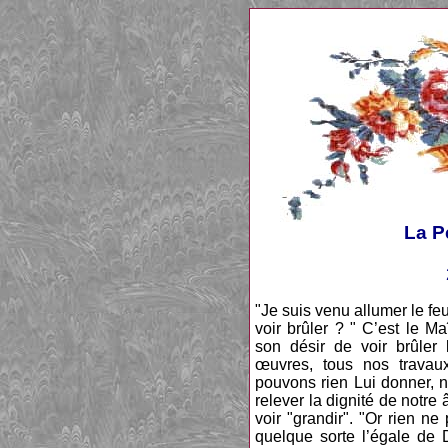
La P
"Je suis venu allumer le feu
voir brûler ? " C’est le M
son désir de voir brûler 
œuvres, tous nos travau
pouvons rien Lui donner, ni
relever la dignité de notre
voir "grandir". "Or rien ne
quelque sorte l’égale de D