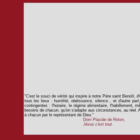
"C'est le souci de vérité qui inspire à notre Père saint Benoît,
tous les lieux : humilité, obéissance, silence... et d'autre par
contingentes : l'horaire, le régime alimentaire, l'ha­billement,
besoins de chacun, qu'on s'adapte aux circonstan­ces, au réel. 
à chacun par le représentant de Dieu."
Dom Placide de Roton,
Jésus c'est tout.