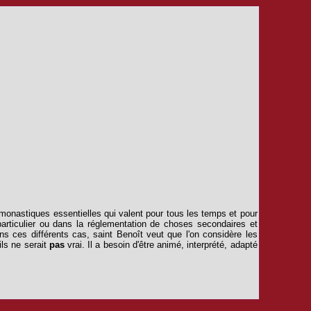
s monastiques essentielles qui valent pour tous les temps et pour
rticulier ou dans la réglementation de choses secondaires et
ans ces diffé­rents cas, saint Benoît veut que l'on considère les
ils ne serait
pas
vrai. Il a besoin d'être animé, interprété, adapté