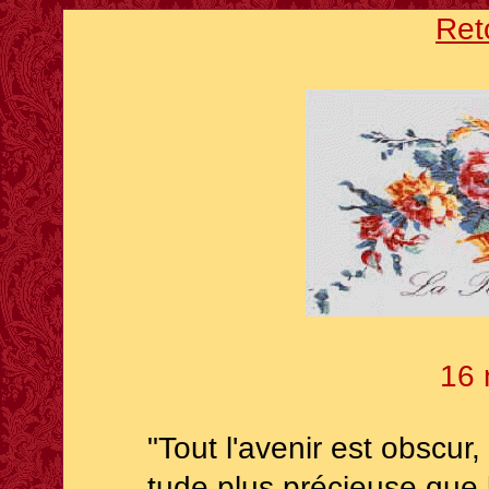
Ret
16 
"Tout l'avenir est obscur,
tude plus précieuse que 