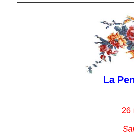
La Pen
26
Sai