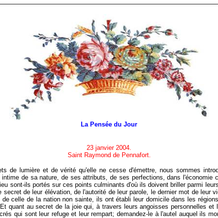
La Pensée du Jour
23 janvier 2004.
Saint Raymond de Pennafort.
 jets de lumière et de vérité qu'elle ne cesse d'émettre, nous sommes intr
 intime de sa nature, de ses attributs, de ses perfections, dans l'économie
ieu sont-ils portés sur ces points culminants d'où ils doivent briller parmi leu
e secret de leur élévation, de l'autorité de leur parole, le dernier mot de leur v
 de celle de la nation non sainte, ils ont établi leur domicile dans les régions
 Et quant au secret de la joie qui, à travers leurs angoisses personnelles et 
s qui sont leur refuge et leur rempart; demandez-le à l'autel auquel ils mon