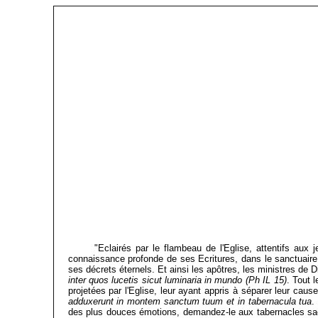
"Eclairés par le flambeau de l'Eglise, attentifs aux
connaissance profonde de ses Ecritures, dans le sanctuaire
ses décrets éternels. Et ainsi les apôtres, les ministres de D
inter quos lucetis sicut luminaria in mundo (Ph IL 15)
. Tout l
projetées par l'Eglise, leur ayant appris à séparer leur cause
adduxerunt in montem sanctum tuum et in tabernacula tua
.
des plus douces émotions, demandez-le aux tabernacles sacré